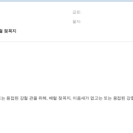
급료:
물자:
철 젖꼭지
또는 용접된 강철 관을 위해, 배럴 젖꼭지, 이음새가 없고는 또는 용접된 강철 관