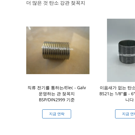
더 많은 것 탄소 강관 젖꼭지
탄소는 강관 주문
직류 전기를 통하는/Elec - Galv
이음새가 없는 탄소
 길이 30mm
운영하는 관 젖꼭지
BS21는 1/8"를 - 
-3000mm
BSP/DIN2999 기준
니다
연락
지금 연락
지금 연