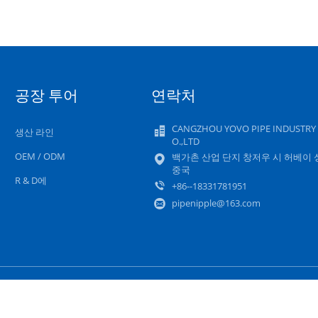
공장 투어
연락처
CANGZHOU YOVO PIPE INDUSTRY
생산 라인
O.,LTD
OEM / ODM
백가촌 산업 단지 창저우 시 허베이 
중국
R & D에
+86--18331781951
pipenipple@163.com
사이트맵
개인 정보 정책
모바일 사이트