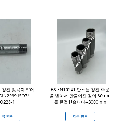
 강관 젖꼭지 8"에
BS EN10241 탄소는 강관 주문
직류 전기를 통하
DIN2999 ISO7/1
을 받아서 만들어진 길이 30mm
운영하
SO228-1
를 용접했습니다--3000mm
BSP/D
지금 연락
지금 연락
지