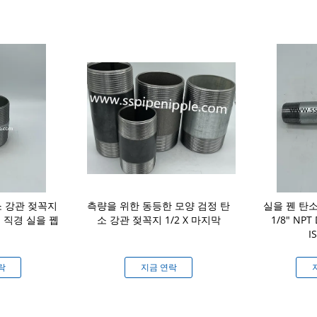
 강관 젖꼭지
측량을 위한 동등한 모양 검정 탄
실을 꿴 탄소
6" 직경 실을 뀁
소 강관 젖꼭지 1/2 X 마지막
1/8" NPT 
I
락
지금 연락