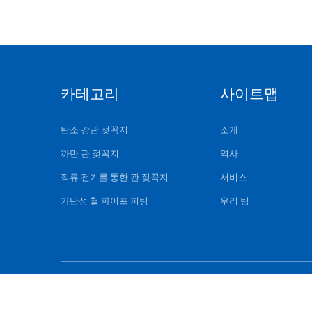
카테고리
사이트맵
탄소 강관 젖꼭지
소개
까만 관 젖꼭지
역사
직류 전기를 통한 관 젖꼭지
서비스
가단성 철 파이프 피팅
우리 팀