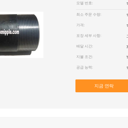
모델 번호:
1
최소 주문 수량:
가격:
1
포장 세부 사항:
배달 시간:
지불 조건:
공급 능력:
지금 연락