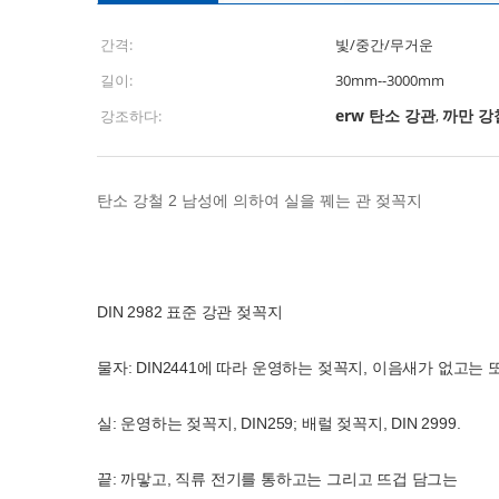
간격:
빛/중간/무거운
길이:
30mm--3000mm
erw 탄소 강관
까만 강
강조하다:
,
탄소 강철 2 남성에 의하여 실을 꿰는 관 젖꼭지
DIN 2982 표준 강관 젖꼭지
물자: DIN2441에 따라 운영하는 젖꼭지, 이음새가 없고는 
실: 운영하는 젖꼭지, DIN259; 배럴 젖꼭지, DIN 2999.
끝: 까맣고, 직류 전기를 통하고는 그리고 뜨겁 담그는