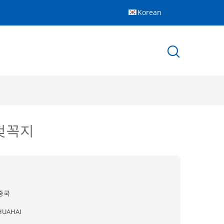
Korean
 젖꼭지
중국
HUAHAI