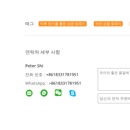
태그:
직류 전기를 통한 강관 젖꼭지
까만 강철 젖꼭지
연락처 세부 사항
Peter Shi
전화 번호 :
+8618331781951
WhatsApp :
+
8618331781951